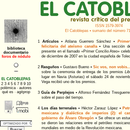
ISSN 1579-3974
El Catoblepas • sumario del número 71
1
Artículos
• Atilana Guerrero Sánchez •
Primer
felicitaria del ateísmo canalla
• Una sección de 
presente en el llamado «Primer Concilio Ateo» celeb
de diciembre de 2007 en la ciudad española de Tole
2
Rasguños
• Gustavo Bueno •
Sic vos, non vobis..
sobre la ceremonia de entrega de los premios
Li
lugar en Navia (Asturias) el sábado 24 de noviem
Vega recibió uno de los premios.
3
Guía de Perplejos
• Alfonso Fernández Tresguerr
sobre el paso del tiempo.
4
Los días terrenales
• Héctor Zarauz López •
Pet
mexicana y dialéctica de imperios (2): el ca
gobierno de Álvaro Obregón
• Se ofrece un estud
se dieron las relaciones entre el petróleo mexica
mundiales en medio de la Revolución mexicana.