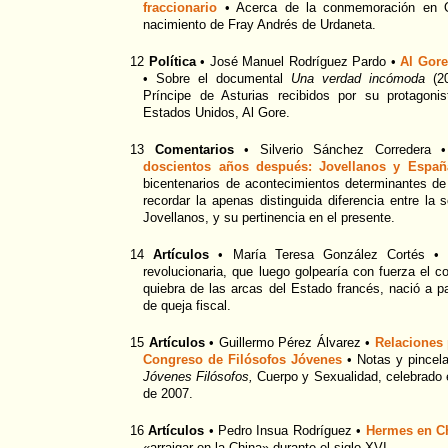
fraccionario
• Acerca de la conmemoración en Or
nacimiento de Fray Andrés de Urdaneta.
12
Política
• José Manuel Rodríguez Pardo •
Al Gore
• Sobre el documental
Una verdad incómoda
(20
Príncipe de Asturias recibidos por su protagoni
Estados Unidos, Al Gore.
13
Comentarios
• Silverio Sánchez Corredera
doscientos años después: Jovellanos y Españ
bicentenarios de acontecimientos determinantes de 
recordar la apenas distinguida diferencia entre la
Jovellanos, y su pertinencia en el presente.
14
Artículos
• María Teresa González Cortés 
revolucionaria, que luego golpearía con fuerza el c
quiebra de las arcas del Estado francés, nació a pa
de queja fiscal.
15
Artículos
• Guillermo Pérez Álvarez •
Relaciones 
Congreso de Filósofos Jóvenes
• Notas y pincel
Jóvenes Filósofos,
Cuerpo y Sexualidad, celebrado e
de 2007.
16
Artículos
• Pedro Insua Rodríguez •
Hermes en C
«arraigar en la China» durante el siglo XVI.