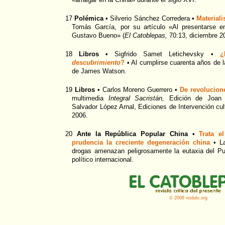
17
Polémica
• Silverio Sánchez Corredera •
Materiali
Tomás García, por su artículo «Al presentarse 
Gustavo Bueno» (
El Catoblepas,
70:13, diciembre 2
18
Libros
• Sigfrido Samet Letichevsky •
¿
descubrimiento
?
• Al cumplirse cuarenta años de l
de James Watson.
19
Libros
• Carlos Moreno Guerrero •
De revolucion
multimedia
Integral Sacristán,
Edición de Joan 
Salvador López Arnal, Ediciones de Intervención cul
2006.
20
Ante la República Popular China
•
Trata e
prudencia la creciente degeneración china
• La
drogas amenazan peligrosamente la eutaxia del Pueb
político internacional.
© 2008 nodulo.org