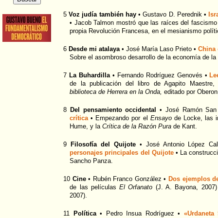
5
Voz judía también hay
• Gustavo D. Perednik •
Isr
• Jacob Talmon mostró que las raíces del fascismo
propia Revolución Francesa, en el mesianismo políti
6
Desde mi atalaya
• José María Laso Prieto •
China
Sobre el asombroso desarrollo de la economía de la
7
La Buhardilla
• Fernando Rodríguez Genovés •
Le
de la publicación del libro de Agapito Maestre
biblioteca de Herrera en la Onda,
editado por Oberon
8
Del pensamiento occidental
• José Ramón San 
crítica
• Empezando por el
Ensayo
de Locke, las i
Hume, y la
Crítica de la Razón Pura
de Kant.
9
Filosofía del Quijote
• José Antonio López Ca
personajes principales del Quijote
• La construcci
Sancho Panza.
10
Cine
• Rubén Franco González •
Dos ejemplos de
de las películas
El Orfanato
(J. A. Bayona, 2007
2007).
11
Política
• Pedro Insua Rodríguez •
«Urdaneta 