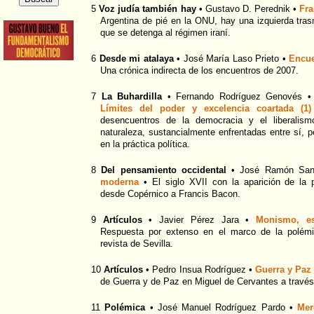
5
Voz judía también hay
• Gustavo D. Perednik •
Fra
Argentina de pié en la ONU, hay una izquierda tra
que se detenga al régimen iraní.
6
Desde mi atalaya
• José María Laso Prieto •
Encue
Una crónica indirecta de los encuentros de 2007.
7
La Buhardilla
• Fernando Rodríguez Genovés 
Límites del poder y excelencia coartada (1)
desencuentros de la democracia y el liberalism
naturaleza, sustancialmente enfrentadas entre sí,
en la práctica política.
8
Del pensamiento occidental
• José Ramón San
moderna
• El siglo XVII con la aparición de la p
desde Copérnico a Francis Bacon.
9
Artículos
• Javier Pérez Jara •
Monismo, es
Respuesta por extenso en el marco de la polém
revista de Sevilla.
10
Artículos
• Pedro Insua Rodríguez •
Guerra y Paz
de Guerra y de Paz en Miguel de Cervantes a travé
11
Polémica
• José Manuel Rodríguez Pardo •
Mer