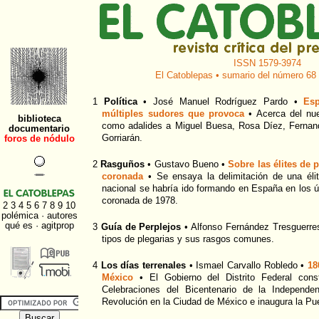
ISSN 1579-3974
El Catoblepas • sumario del número 68 
1
Política
• José Manuel Rodríguez Pardo •
Es
múltiples sudores que provoca
• Acerca del nuev
como adalides a Miguel Buesa, Rosa Díez, Fernan
Gorriarán.
2
Rasguños
• Gustavo Bueno •
Sobre las élites de 
coronada
• Se ensaya la delimitación de una élit
nacional se habría ido formando en España en los 
coronada de 1978.
3
Guía de Perplejos
• Alfonso Fernández Tresguerre
tipos de plegarias y sus rasgos comunes.
4
Los días terrenales
• Ismael Carvallo Robledo •
18
México
• El Gobierno del Distrito Federal cons
Celebraciones del Bicentenario de la Independe
Revolución en la Ciudad de México e inaugura la Pu